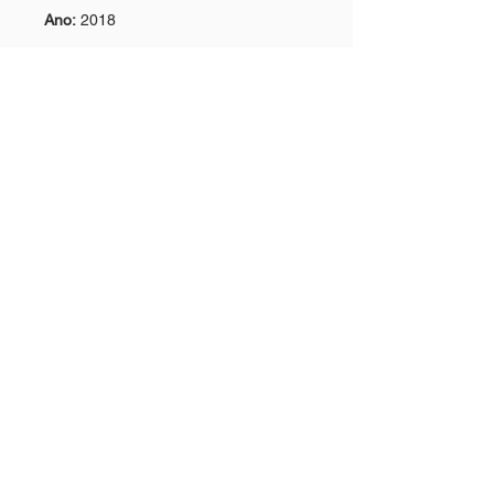
Ano:
2018
ISBN:
9788588971158
Nº de Páginas:
308
Categorias >>
LIVROS
CAMISETAS
BOLSAS
VESTIDOS
CDs & DVDs
Contatos >>
Tel:
(71) 3203-8400
Tel:
(71) 3203.8403