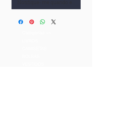
Notifique-me quando estiver disponível
Categorias >>
LIVROS
CAMISETAS
BOLSAS
VESTIDOS
CDs & DVDs
Contatos >>
Tel:
(71) 3203-8400
Tel:
(71) 3203.8403
Email:
comercial@pierreverger.org
Siga-nos >>