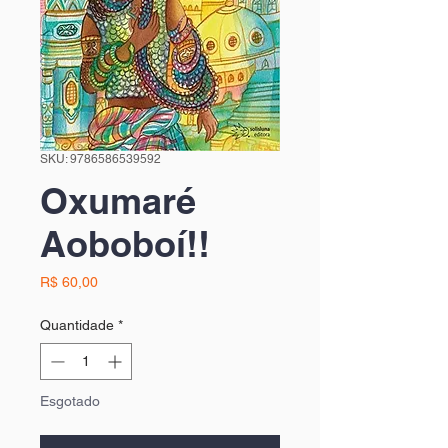
SKU: 9786586539592
Oxumaré
Aoboboí!!
Preço
R$ 60,00
Quantidade
*
Esgotado