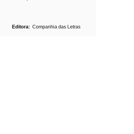
Editora:
‎ Companhia das Letras
Data da publicação:
‎ 22 outubro
2025
Edição:
‎ 1ª
Idioma:
‎ Português
Número de páginas:
229
ISBN-13:
‎ 978-8535943443