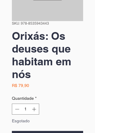
SKU: 978-8535943443
Orixás: Os
deuses que
habitam em
nós
Preço
R$ 79,90
Quantidade
*
Esgotado