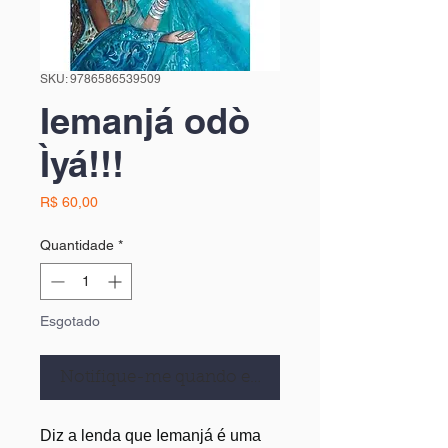
SKU: 9786586539509
Iemanjá odò
Ìyá!!!
Preço
R$ 60,00
Quantidade
*
Esgotado
Notifique-me quando estiver disponível
Diz a lenda que Iemanjá é uma