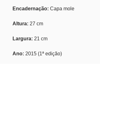
Encadernação:
Capa mole
Altura:
27 cm
Largura:
21 cm
Ano:
2015 (1ª edição)
ISBN:
9786586539509
Nº de Páginas:
32
Informações complementares:
Literatura infantojuvenil
Categorias >>