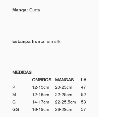
Manga:
Curta
Estampa frontal
em silk
MEDIDAS
OMBROS
MANGAS
LARGURA
P
12-15cm
20-23cm
47-49cm
M
12-16cm
22-25cm
52-54cm
G
14-17cm
22-25,5cm
53-55cm
GG
16-19cm
26-29cm
57-59cm