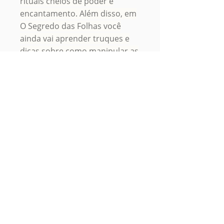
rituais cheios de poder e
encantamento. Além disso, em
O Segredo das Folhas você
ainda vai aprender truques e
dicas sobre como manipular as
ervas e plantas sagradas na
sua casa através de rituais de
Feng Shui, Magia Cigana,
Gastronomia Mágica e
Aromaterapia, como secá-las
da maneira correta mesmo em
dias frios e úmidos, como
proteger o seu lar das energias
negativas com pequenos vasos
e arranjos vegetais e muito
mais!