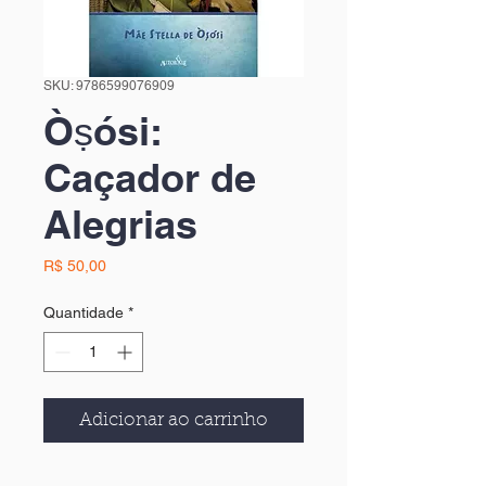
SKU: 9786599076909
Òṣósi:
Caçador de
Alegrias
Preço
R$ 50,00
Quantidade
*
Adicionar ao carrinho