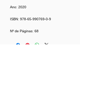
Ano:
2020
ISBN:
978-65-990769-0-9
Nº de Páginas:
68
Categorias >>
LIVROS
CAMISETAS
BOLSAS
VESTIDOS
CDs & DVDs
Contatos >>
Tel:
(71) 3203-8400
Tel:
(71) 3203.8403