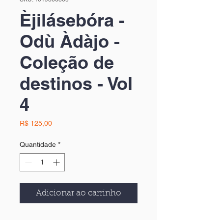
Èjilásebóra -
Odù Àdàjo -
Coleção de
destinos - Vol
4
Preço
R$ 125,00
Quantidade
*
Adicionar ao carrinho