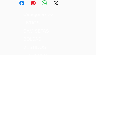
Categorias >>
LIVROS
CAMISETAS
BOLSAS
VESTIDOS
CDs & DVDs
Contatos >>
Tel:
(71) 3203-8400
Tel:
(71) 3203.8403
Email:
comercial@pierreverger.org
Siga-nos >>