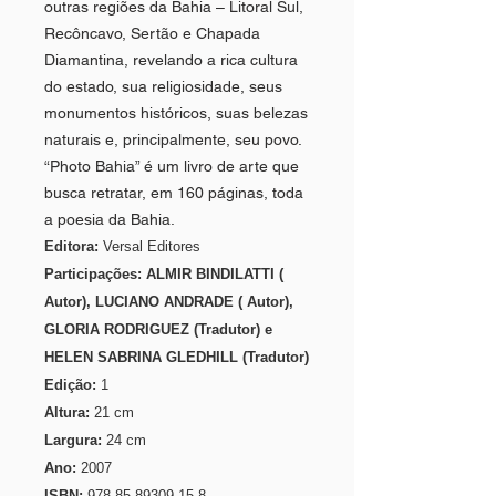
outras regiões da Bahia – Litoral Sul,
Recôncavo, Sertão e Chapada
Diamantina, revelando a rica cultura
do estado, sua religiosidade, seus
monumentos históricos, suas belezas
naturais e, principalmente, seu povo.
“Photo Bahia” é um livro de arte que
busca retratar, em 160 páginas, toda
a poesia da Bahia.
Editora:
Versal Editores
Participações:
ALMIR BINDILATTI (
Autor), LUCIANO ANDRADE ( Autor),
GLORIA RODRIGUEZ (Tradutor) e
HELEN SABRINA GLEDHILL (Tradutor)
Edição:
1
Altura:
21 cm
Largura:
24 cm
Ano:
2007
ISBN:
978-85-89309-15-8