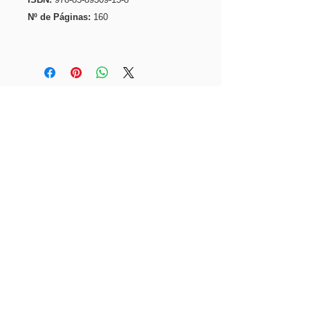
Nº de Páginas:
160
Categorias >>
LIVROS
CAMISETAS
BOLSAS
VESTIDOS
CDs & DVDs
Contatos >>
Tel:
(71) 3203-8400
Tel:
(71) 3203.8403
Email:
comercial@pierreverger.org
Siga-nos >>