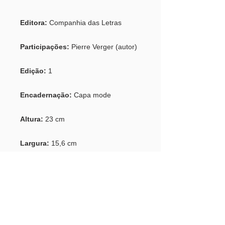
Editora:
Companhia das Letras
Participações:
Pierre Verger (autor)
Edição:
1
Encadernação:
Capa mode
Altura:
23 cm
Largura:
15,6 cm
Espessura:
5 cm
Ano:
2025
ISBN:
978-85-3593-833-3