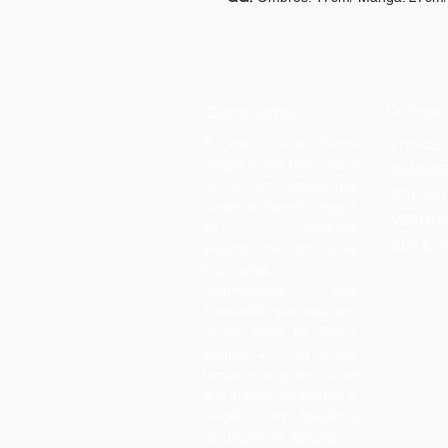
Categori
Quem somos >>
A loja online Pierre
LIVROS
Verger é um dos canais
CAMISE
de comercialização das
BOLSAS
obras de Pierre Verger e
VESTID
de produtos
CDs & D
estampados com suas
fotografias,
administrado pela
Fundação que leva seu
nome. Além de Pierre
Verger, a loja online
também oferece obras
que tratam da cultura e
religião afro-brasileira
de diferentes autores.