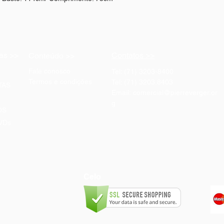
as >>
Contatos >>
Conteúdo >>
Fale conosco
Tel: (71) 3203-8400
Termos e condições
Tel: (71) 3203.8403
TAS
Email:
comercial@pierreverger.or
g
OS
VDs
Celo