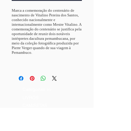
Marca a comemoração do centenário de
nascimento de Vitalino Pereira dos Santos,
conhecido nacionalmente e
internacionalmente como Mestre Vitalino. A
comemoração do centenário se justifica pela
oportunidade de reunir dois notáveis
intérpretes dacultura pernambucana, por
meio da coleção fotográfica produzida por
Pierre Verger quando de sua viagem à
Pernambuco.
Categorias >>
LIVROS
CAMISETAS
BOLSAS
VESTIDOS
CDs & DVDs