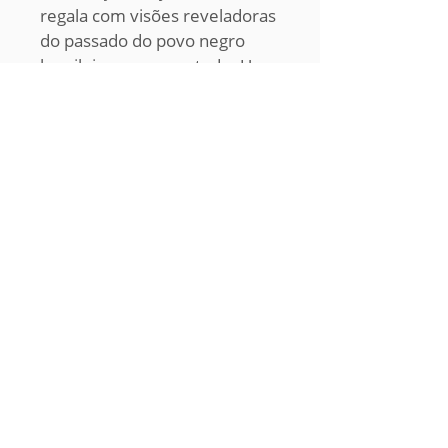
regala com visões reveladoras
do passado do povo negro
brasileiro como um todo. Uma
dádiva singular que o leitor
que enveredar pelas suas
páginas vai celebrar."
Categorias >>
LIVROS
CAMISETAS
BOLSAS
VESTIDOS
CDs & DVDs
Contatos >>
Tel:
(71) 3203-8400