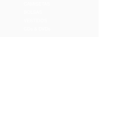
CAMISETAS
BOLSAS
VESTIDOS
CDs & DVDs
Contatos >>
Tel:
(71) 3203-8400
Tel:
(71) 3203.8403
Email:
comercial@pierreverger.org
Siga-nos >>
Formas de pagamentos