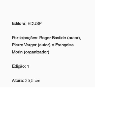
Editora:
EDUSP
Participações:
Roger Bastide (autor),
Pierre Verger (autor) e Françoise
Morin (organizador)
Edição:
1
Altura:
25,5 cm
Largura:
15 cm
Ano:
2016
ISBN:
9788531416194