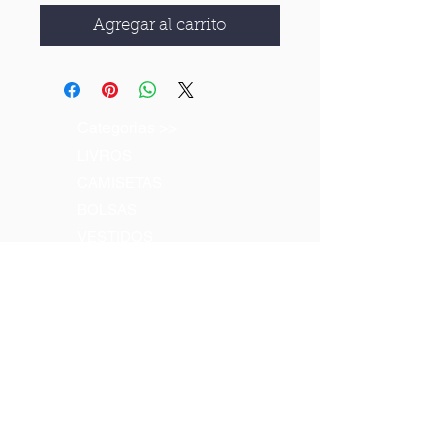
Agregar al carrito
Categorias >>
LIVROS
CAMISETAS
BOLSAS
VESTIDOS
CDs & DVDs
Contatos >>
Tel:
(71) 3203-8400
Tel:
(71) 3203.8403
Email:
comercial@pierreverger.org
Siga-nos >>