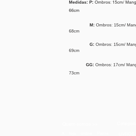
Medidas:
P:
Ombros: 15cm/ Manga
66cm
M:
Ombros: 15cm/ Mang
68cm
G:
Ombros: 15cm/ Mang
69cm
GG:
Ombros: 17cm/ Mang
73cm
Categori
Quem somos >>
A loja online Pierre
LIVROS