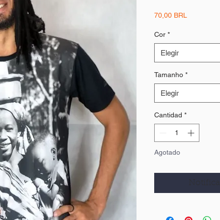
Precio
70,00 BRL
Cor
*
Elegir
Tamanho
*
Elegir
Cantidad
*
Agotado
Notifica