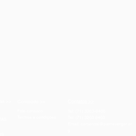
as >>
Contatos >>
Conteúdo >>
Fale conosco
Tel: (71) 3203-8400
Termos e condições
Tel: (71) 3203.8403
TAS
Email:
comercial@pierreverger.or
g
OS