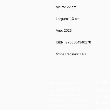
Altura:
22 cm
Largura:
13 cm
Ano:
2023
ISBN:
9786584940178
Nº de Páginas:
140
Categori
Quem somos >>
A loja online Pierre
LIVROS
Verger é um dos canais
CAMISE
de comercialização das
BOLSAS
obras de Pierre Verger e
VESTID