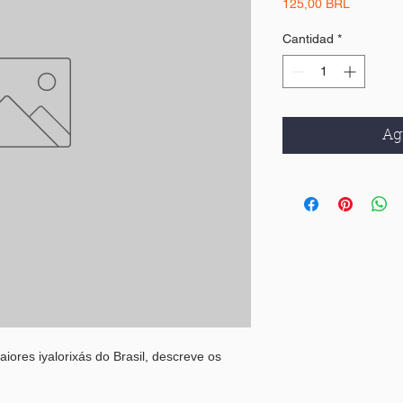
Precio
125,00 BRL
Cantidad
*
Agr
iores iyalorixás do Brasil, descreve os