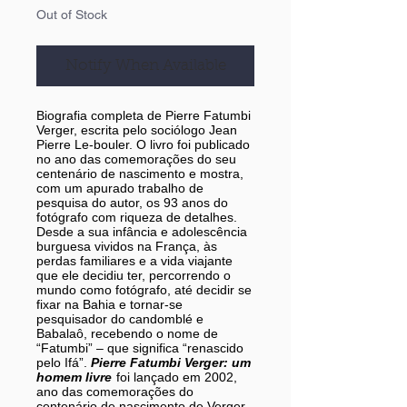
Out of Stock
Notify When Available
Biografia completa de Pierre Fatumbi
Verger, escrita pelo sociólogo Jean
Pierre Le-bouler. O livro foi publicado
no ano das comemorações do seu
centenário de nascimento e mostra,
com um apurado trabalho de
pesquisa do autor, os 93 anos do
fotógrafo com riqueza de detalhes.
Desde a sua infância e adolescência
burguesa vividos na França, às
perdas familiares e a vida viajante
que ele decidiu ter, percorrendo o
mundo como fotógrafo, até decidir se
fixar na Bahia e tornar-se
pesquisador do candomblé e
Babalaô, recebendo o nome de
“Fatumbi” – que significa “renascido
pelo Ifá”.
Pierre Fatumbi Verger: um
homem livre
foi lançado em 2002,
ano das comemorações do
centenário de nascimento de Verger.