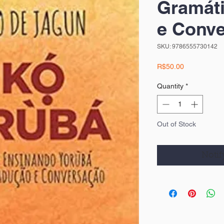
Gramáti
e Conv
SKU: 9786555730142
Price
R$50.00
Quantity
*
Out of Stock
Notif