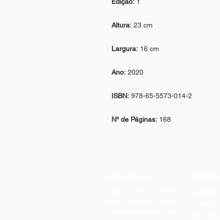
Edição:
1
Altura:
23 cm
Largura:
16 cm
Ano:
2020
ISBN:
978-65-5573-014-2
Nº de Páginas:
168
Categori
Quem somos >>
A loja online Pierre
LIVROS
Verger é um dos canais
CAMISE
de comercialização das
BOLSAS