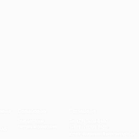
as >>
Contatos >>
Conteúdo >>
Fale conosco
Tel: (71) 3203-8400
Termos e condições
Tel: (71) 3203.8403
TAS
Email:
comercial@pierreverger.or