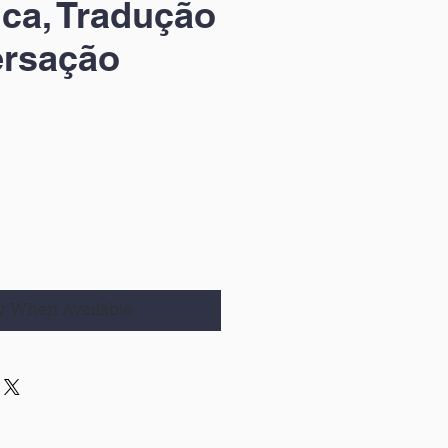
ca, Tradução
ersação
y When Available