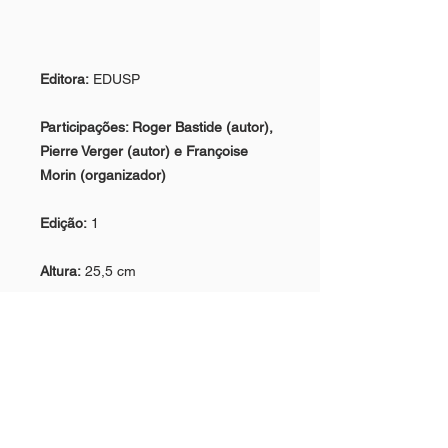
Editora:
EDUSP
Participações:
Roger Bastide (autor),
Pierre Verger (autor) e Françoise
Morin (organizador)
Edição:
1
Altura:
25,5 cm
Largura:
15 cm
Ano:
2016
ISBN:
9788531416194