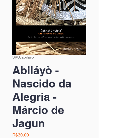
SKU: abilayo
Abiláyò -
Nascido da
Alegria -
Márcio de
Jagun
Price
R$30.00