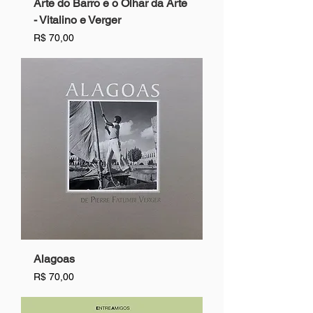
Arte do Barro e o Olhar da Arte
- Vitalino e Verger
Preço
R$ 70,00
Alagoas
Preço
R$ 70,00